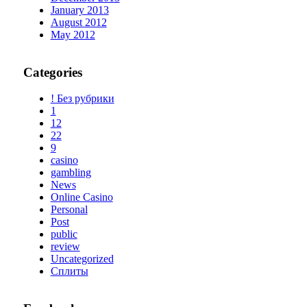
January 2013
August 2012
May 2012
Categories
! Без рубрики
1
12
22
9
casino
gambling
News
Online Casino
Personal
Post
public
review
Uncategorized
Сплиты