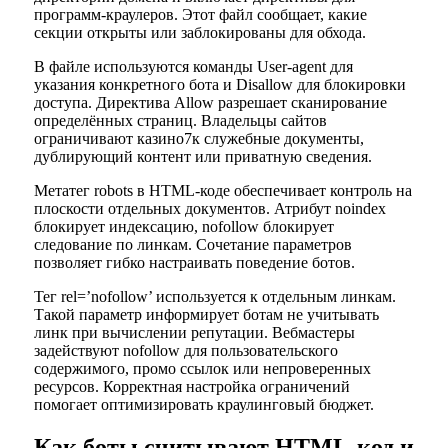
программ-краулеров. Этот файл сообщает, какие
секции открыты или заблокированы для обхода.
В файле используются команды User-agent для
указания конкретного бота и Disallow для блокировки
доступа. Директива Allow разрешает сканирование
определённых страниц. Владельцы сайтов
ограничивают казино7к служебные документы,
дублирующий контент или приватную сведения.
Метатег robots в HTML-коде обеспечивает контроль на
плоскости отдельных документов. Атрибут noindex
блокирует индексацию, nofollow блокирует
следование по линкам. Сочетание параметров
позволяет гибко настраивать поведение ботов.
Тег rel=’nofollow’ используется к отдельным линкам.
Такой параметр информирует ботам не учитывать
линк при вычислении репутации. Вебмастеры
задействуют nofollow для пользовательского
содержимого, промо ссылок или непроверенных
ресурсов. Корректная настройка ограничений
помогает оптимизировать краулинговый бюджет.
Как боты считывают HTML‑код и