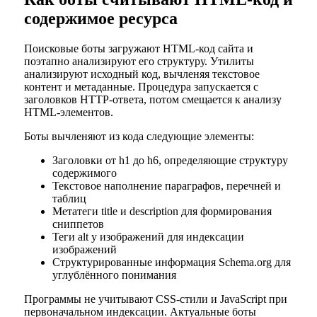
содержимое ресурса
Поисковые боты загружают HTML-код сайта и
поэтапно анализируют его структуру. Утилиты
анализируют исходный код, вычленяя текстовое
контент и метаданные. Процедура запускается с
заголовков HTTP-ответа, потом смещается к анализу
HTML-элементов.
Боты вычленяют из кода следующие элементы:
Заголовки от h1 до h6, определяющие структуру
содержимого
Текстовое наполнение параграфов, перечней и
таблиц
Метатеги title и description для формирования
сниппетов
Теги alt у изображений для индексации
изображений
Структурированные информация Schema.org для
углублённого понимания
Программы не учитывают CSS-стили и JavaScript при
первоначальном индексации. Актуальные боты