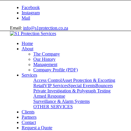
Facebook
Instagram
Mail
Email:
info@s1protection.co.za
Home
About
The Company
Our History
Management
Company Profile (PDF)
Services
Access Control
Asset Protection & Escorting
Retail
VIP Services
Special Events
Bouncers
Private Investigation & Polygraph Testing
Armed Response
Surveillance & Alarm Systems
OTHER SERVICES
Clients
Partners
Contact
Request a Quote