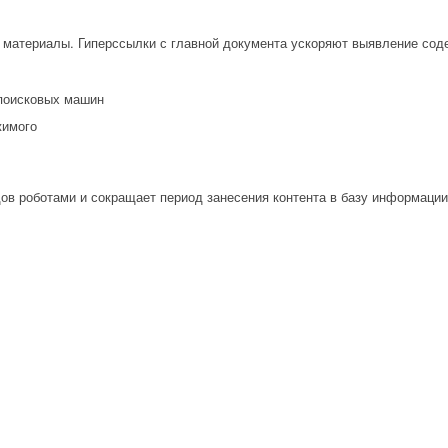
е материалы. Гиперссылки с главной документа ускоряют выявление со
 поисковых машин
жимого
в роботами и сокращает период занесения контента в базу информации