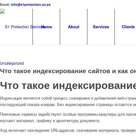
Email:
info@s1protection.co.za
Home
About
Services
Clients
Uncategorized
Что такое индексирование сайтов и как о
Что такое индексирование
Индексация является собой процесс сканировки и добавления веб-стра
последующей показа юзерам. Без индексирования страницы остаются н
Поисковые сервисы задействуют особые программы-краулеры для нахож
изучают материал, графику и архитектуру документа.
Ход включает нахождение URL-адресов, скачивание материала, провер