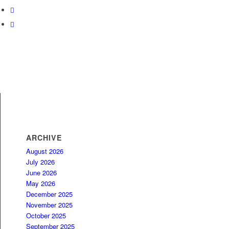
ARCHIVE
August 2026
July 2026
June 2026
May 2026
December 2025
November 2025
October 2025
September 2025