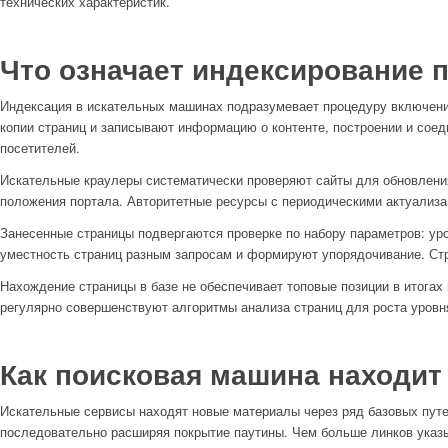
технических характеристик.
Что означает индексирование 
Индексация в искательных машинах подразумевает процедуру включени
копии страниц и записывают информацию о контенте, построении и сое
посетителей.
Искательные краулеры систематически проверяют сайты для обновления 
положения портала. Авторитетные ресурсы с периодическими актуализа
Занесенные страницы подвергаются проверке по набору параметров: ур
уместность страниц разным запросам и формируют упорядочивание. Стр
Нахождение страницы в базе не обеспечивает топовые позиции в итогах
регулярно совершенствуют алгоритмы анализа страниц для роста уровн
Как поисковая машина находи
Искательные сервисы находят новые материалы через ряд базовых пут
последовательно расширяя покрытие паутины. Чем больше линков указыв