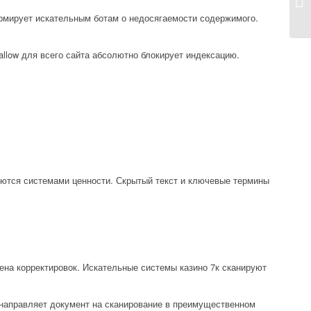
он
рмирует искательным ботам о недосягаемости содержимого.
llow для всего сайта абсолютно блокирует индексацию.
ются системами ценности. Скрытый текст и ключевые термины
ена корректировок. Искательные системы казино 7к сканируют
 направляет документ на сканирование в преимущественном