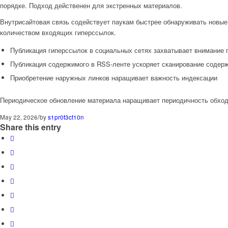
порядке. Подход действенен для экстренных материалов.
Внутрисайтовая связь содействует паукам быстрее обнаруживать новы
количеством входящих гиперссылок.
Публикация гиперссылок в социальных сетях захватывает внимание
Публикация содержимого в RSS-ленте ускоряет сканирование содер
Приобретение наружных линков наращивает важность индексации
Периодическое обновление материала наращивает периодичность обходо
/
May 22, 2026
by
s1pr0t3ct10n
Share this entry