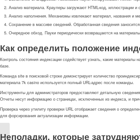
Анализ материала. Краулеры загружают HTML-код, иллюстрации и с
Анализ наполнения. Механизмы извлекают материал, названия и м
Сохранение в массиве сведений. Обработанная сведения заносится
Очередное обход. Пауки периодически возвращаются на материалы
Как определить положение ин
Контроль состояния индексации содействует узнать, какие материалы н
базе.
Команда site в поисковой строке демонстрирует количество проиндекси
материала 7k casino используется полный URL-адрес после команды.
Инструменты для администраторов предоставляют детальную сведения о
Отчеты несут информацию о страницах, исключенных из индекса, и при
Проверка через утилиту проверки URL отображает сведения о определе
для форсирования актуализации информации.
Неполадки, которые затрудняют
Что представляют собой