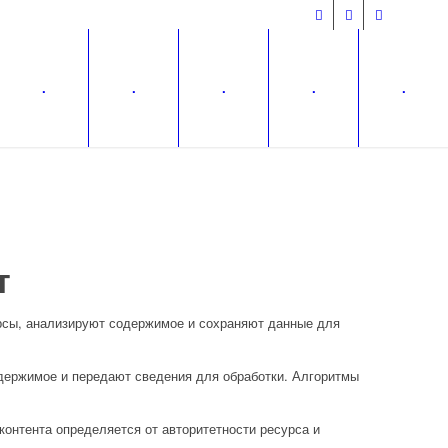
.
.
.
.
.
т
урсы, анализируют содержимое и сохраняют данные для
держимое и передают сведения для обработки. Алгоритмы
контента определяется от авторитетности ресурса и